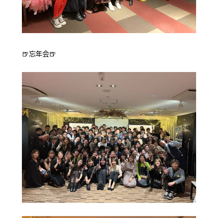
🍺忘年会🍺