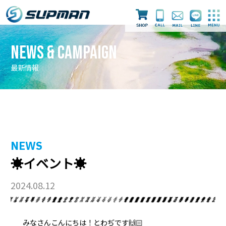
News & Campaign
最新情報
最新情報
ライセンス取得
ダイビングツアー
NEWS
☀️イベント☀️
スタッフ
店舗案内
採用情報
2024.08.12
みなさんこんにちは！とわぢです🙌🏻