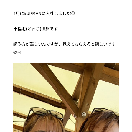
4月にSUPMANに入社しました🫡
お問い合わせ
オンラインストア
YouTube
十輪地(とわぢ)世那です！
読み方が難しいんですが、覚えてもらえると嬉しいです
🫶🏻