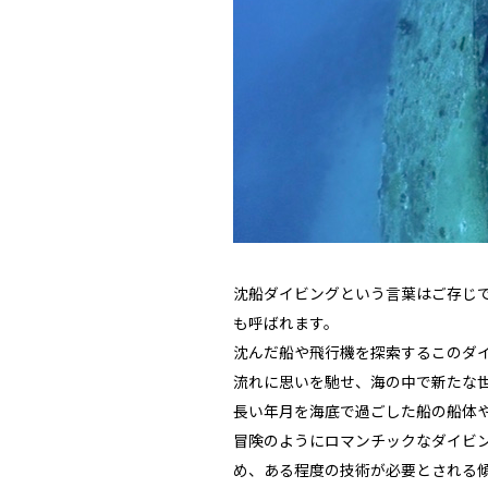
スタッフ
沈船ダイビングという言葉はご存じ
も呼ばれます。
沈んだ船や飛行機を探索するこのダ
流れに思いを馳せ、海の中で新たな
お問い合わせ
長い年月を海底で過ごした船の船体
冒険のようにロマンチックなダイビ
め、ある程度の技術が必要とされる