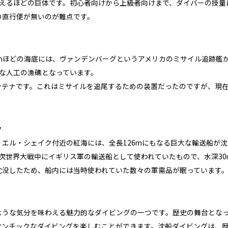
超えるほどの巨体です。初心者向けから上級者向けまで、ダイバーの技
の直行便が無いのが難点です。
0mほどの海底には、ヴァンデンバーグというアメリカのミサイル追跡艦
きな人工の漁礁となっています。
ンテナです。これはミサイルを追尾するための装置だったのですが、現
ク
エル・シェイク付近の紅海には、全長126mにもなる巨大な輸送船が沈
次世界大戦中にイギリス軍の輸送船として使われていたもので、水深30
沈没したため、船内には当時使われていた数々の軍需品が眠っています
ような気分を味わえる魅力的なダイビングの一つです。歴史の舞台とな
マンチックなダイビングを楽しむことができます。沈船ダイビングは、