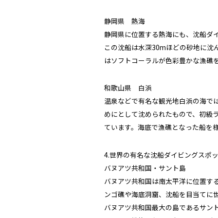
静岡県 熱海
静岡県に位置する熱海にも、沈船ダイ
この沈船は水深30mほどの砂地に沈
はソフトコーラルが色彩豊かな漁礁
和歌山県 白浜
温泉などで有名な観光地白浜の海では
めにとして沈められたもので、初級
ています。海底で漁礁となった船を
4.世界の有名な沈船ダイビングスポ
バヌアツ共和国・サント島
バヌアツ共和国は南太平洋に位置す
ンゴ礁や海底洞窟、沈船を目当てに
バヌアツ共和国最大の島であるサント