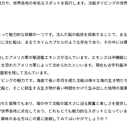
魅力や、世界各地の有名なスポットを紹介します。沈船ダイビングの世
とって魅力的な体験の一つです。沈んだ船の船体を探索することで、ま
底に沈む船は、まるでタイムカプセルのような存在であり、その中には
破したアメリカ軍の駆逐艦エモンズが沈んでいます。エモンズは沖縄戦
とを恐れたアメリカ軍によって沈められたといいます。現在も古宇利島
の面影を残して沈んでいます。
イビングの魅力です。海底で長い年月を経た沈船は様々な海の生き物た
沈船と、そこに群生する生き物が長い時間をかけて生み出した独特の風
満ちた冒険でもあり、海の中で沈船の雄大さに迫る興奮と楽しさを提供
が世界各地に点在しており、どれもとても魅力的なスポットとなってい
、興味のある方はこの夏に挑戦してみてはいかがでしょうか？