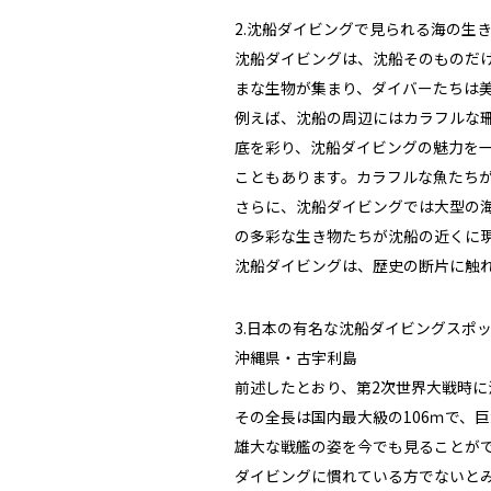
2.沈船ダイビングで見られる海の生
沈船ダイビングは、沈船そのものだ
まな生物が集まり、ダイバーたちは
例えば、沈船の周辺にはカラフルな
底を彩り、沈船ダイビングの魅力を
こともあります。カラフルな魚たち
さらに、沈船ダイビングでは大型の
の多彩な生き物たちが沈船の近くに
沈船ダイビングは、歴史の断片に触
3.日本の有名な沈船ダイビングスポ
沖縄県・古宇利島
前述したとおり、第2次世界大戦時
その全長は国内最大級の106ｍで、
雄大な戦艦の姿を今でも見ることが
ダイビングに慣れている方でないと