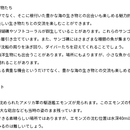
き物たち
けでなく、そこに根付いた豊かな海の生き物との出会いも楽しめる魅力
美しい生き物たちとの交流を楽しむことができます。
珊瑚礁やソフトコーラルが群生していることがあります。これらのサン
一層引き立てています。また、サンゴ礁にはさまざまな種類の魚が集ま
が沈船の周りを泳ぎ回り、ダイバーたちを迎えてくれることでしょう。
海洋生物にも出会うことがあります。場所にもよりますが、小さな魚か
現れることがあります。
れる貴重な機会というだけでなく、豊かな海の生き物との交流も楽しめ
ット
に沈められたアメリカ軍の駆逐艦エモンズが見られます。このエモンズの
巨大な砲台なども当時の姿のまま残っています。
できる素晴らしい場所ではありますが、エモンズの沈む位置は水深40m
みるのは難しいでしょう。