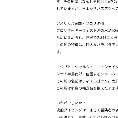
す。その船体はなんと全長200mを
れていますが、日本からバヌアツへ
アメリカ合衆国・フロリダ州
フロリダ州キーウェスト沖の水深5
ために沈められ、世界で2番目に大
この船の特徴は、巨大なパラボラア
す。
エジプト・シャルム・エル・シェイ
シナイ半島南部に位置するシャルム・
その船の名前はティスルゴウム。第2
この船は多数の輸送品を抱えたまま
いかがでしたか？
沈船ダイビングは、まるで冒険者の
いを通じて、冒険心くすぐられるロ