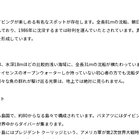
ビングが楽しめる有名なスポットが存在します。全長81mの沈船、朝日
んでおり、1986年に沈没するまでは砂利を運んでいたとされています
を形成しています。
、水深18mほどの比較的浅い海域に、全長31mの沈船が横たわってい
ライセンスのオープンウォーターしか持っていない初心者の方でも沈船
様々な魚の群れが駆け巡る光景は、地上では絶対に見られません。
ット
る島国で、約80からなる島々で構成されています。バヌアツにはダイビ
世界中からダイバーが集まります。
島にはプレジデント クーリッジという、アメリカ軍が第2次世界大戦