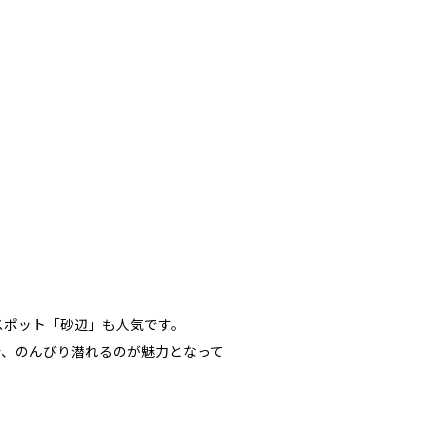
採用情報
スポット「砂辺」も人気です。
で、のんびり潜れるのが魅力となって
YouTube