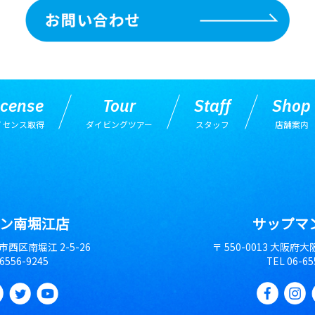
icense
Tour
Staff
Shop
イセンス取得
ダイビングツアー
スタッフ
店舗案内
ン南堀江店
サップマ
阪市西区南堀江 2-5-26
〒 550-0013 大阪府
-6556-9245
TEL
06-65