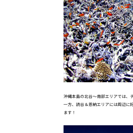
スタッフ
沖縄本島の北谷～南部エリアでは、
一方、読谷＆恩納エリアには周辺に好
お問い合わせ
ます！