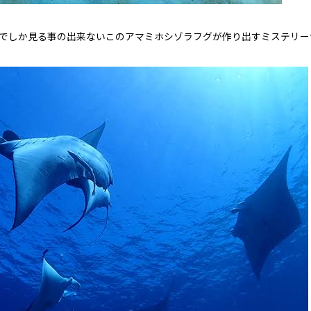
美大島でしか見る事の出来ないこのアマミホシゾラフグが作り出すミステリ