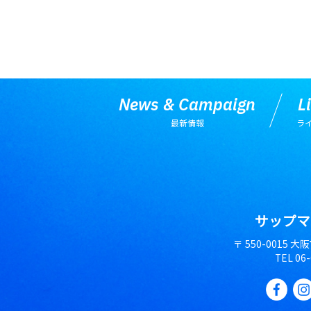
News & Campaign
L
最新情報
ラ
サップマ
〒 550-0015 大
TEL
06