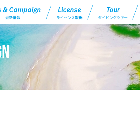
 & Campaign
License
Tour
最新情報
ライセンス取得
ダイビングツアー
gn