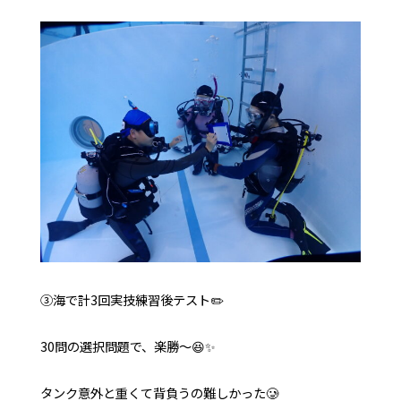
③海で計3回実技練習後テスト✏️
30問の選択問題で、楽勝〜😆✨
タンク意外と重くて背負うの難しかった🥲