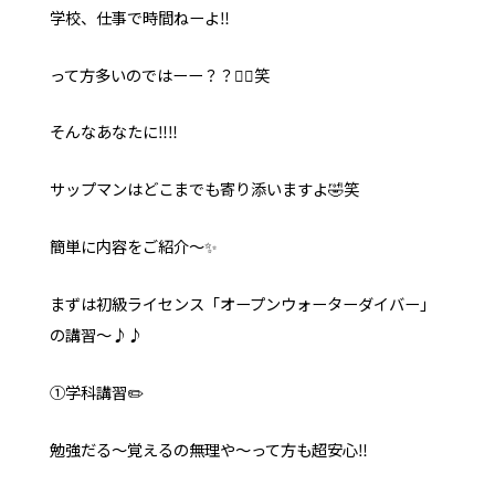
学校、仕事で時間ねーよ‼️
って方多いのではーー？？😮‍💨笑
そんなあなたに‼️‼️
サップマンはどこまでも寄り添いますよ🤣笑
簡単に内容をご紹介〜✨
まずは初級ライセンス「オープンウォーターダイバー」
の講習〜♪♪
①学科講習✏️
勉強だる〜覚えるの無理や〜って方も超安心‼️