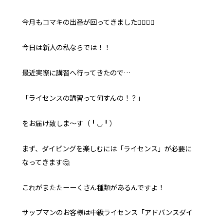
今月もコマキの出番が回ってきました✌🏻✌🏻
お問い合わせ
オンラインストア
YouTube
今日は新人の私ならでは！！
最近実際に講習へ行ってきたので…
「ライセンスの講習って何すんの！？」
をお届け致しま〜す（╹◡╹）
まず、ダイビングを楽しむには「ライセンス」が必要に
なってきます🤔
これがまたたーーくさん種類があるんですよ！
サップマンのお客様は中級ライセンス「アドバンスダイ