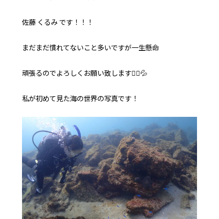
佐藤 くるみ です！！！
お問い合わせ
オンラインストア
YouTube
まだまだ慣れてないこと多いですが一生懸命
頑張るのでよろしくお願い致します🙇‍♀️💦
私が初めて見た海の世界の写真です！