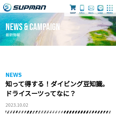
News & Campaign
最新情報
最新情報
ライセンス取得
ダイビングツアー
NEWS
知って得する！ダイビング豆知識。
スタッフ
店舗案内
採用情報
ドライスーツってなに？
2023.10.02