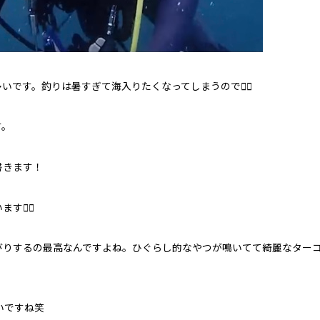
店舗案内
です。釣りは暑すぎて海入りたくなってしまうので🏄‍♂️
す。
書きます！
🙇‍♂️
びりするの最高なんですよね。ひぐらし的なやつが鳴いてて綺麗なター
オンラインストア
いですね笑