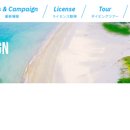
 & Campaign
License
Tour
最新情報
ライセンス取得
ダイビングツアー
gn