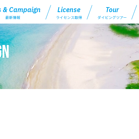
 & Campaign
License
Tour
最新情報
ライセンス取得
ダイビングツアー
gn