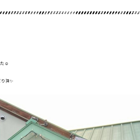
ライセンス取得
た☺︎
り🎏✨