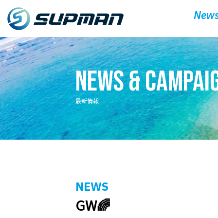
News
News & Campai
最新情報
NEWS
GW🌈